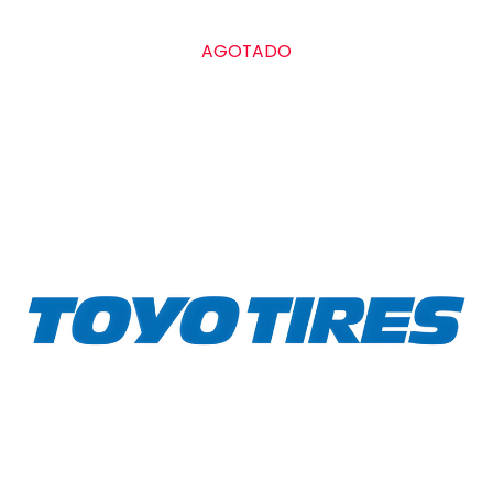
Treadwear
AGOTADO
Tracción