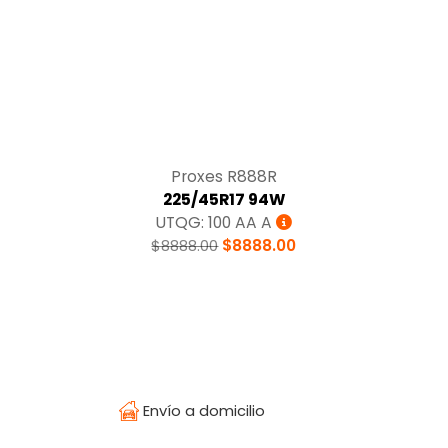
Tracción
Proxes R888R
225/45R17 94W
UTQG: 100 AA A
$8888.00
$8888.00
Envío a domicilio