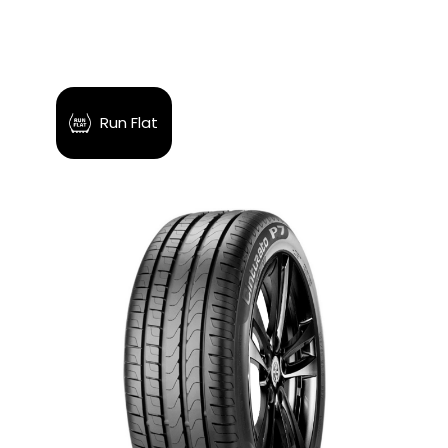
No se han agregado productos
Run Flat
$0.00