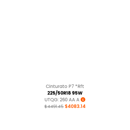
Tracción
Cinturato P7 *Rft
225/50R18 95W
UTQG: 260 AA A
$4491.45
$4083.14