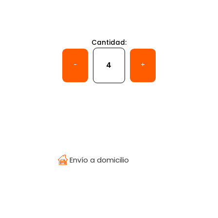
Cantidad:
Temperatura
-
+
¿Olvidaste tu contraseña?
Envío a domicilio
Regístrate