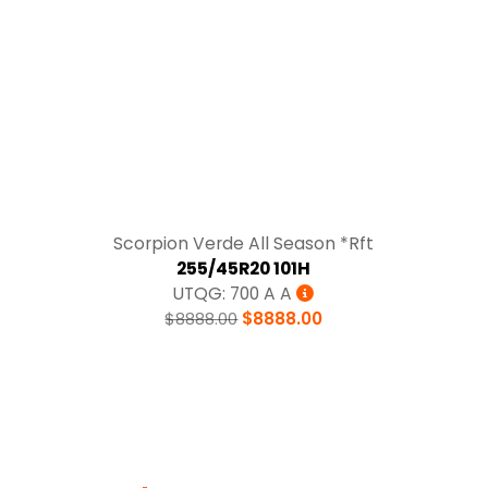
Tracción
Scorpion Verde All Season *Rft
255/45R20 101H
UTQG: 700 A A
$8888.00
$8888.00