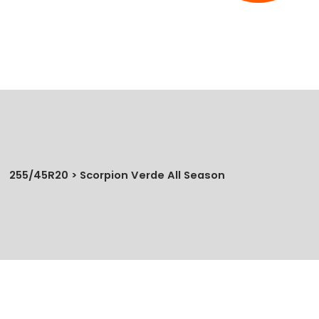
255/45R20 > Scorpion Verde All Season
No se han agregado productos