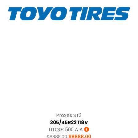
Tracción
Proxes ST3
305/45R22 118V
UTQG: 500 A A
$8888.00
$8888.00