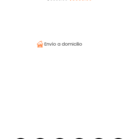
Envío a domicilio
Temperatura
¿Olvidaste tu contraseña?
Regístrate