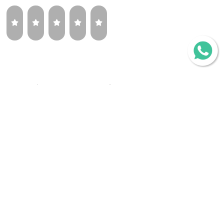
¿Volverías a comprar la misma llanta?
Sí
Tal vez
No