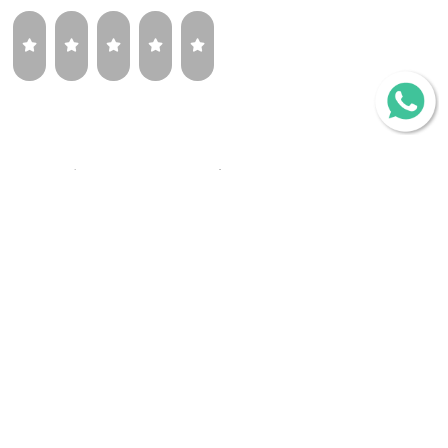
¿Volverías a comprar la misma llanta?
Sí
Tal vez
No