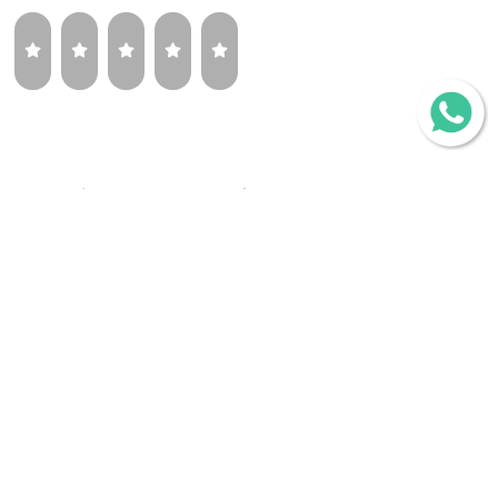
¿Volverías a comprar la misma llanta?
Sí
Tal vez
No