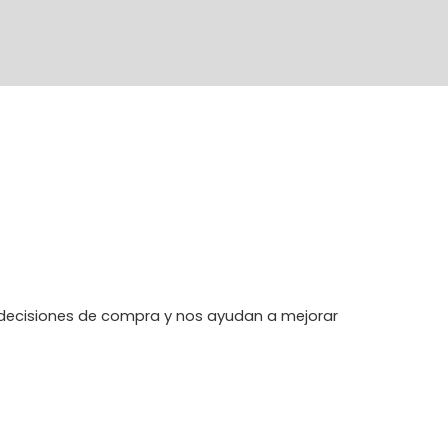
No se han agregado productos
$0.00
ecisiones de compra y nos ayudan a mejorar