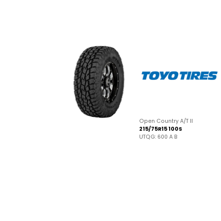
Open Country A/T II
215/75R15 100S
UTQG: 600 A B