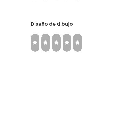
Diseño de dibujo
Relación precio-calidad
¿Volverías a comprar la misma llanta