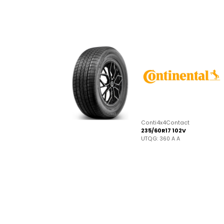
Conti4x4Contact
235/60R17 102V
UTQG: 360 A A