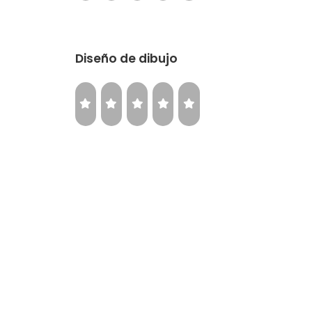
Diseño de dibujo
Relación precio-calidad
¿Volverías a comprar la misma llanta