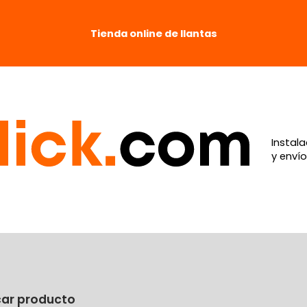
Tienda online de llantas
Instala
y envío
car producto