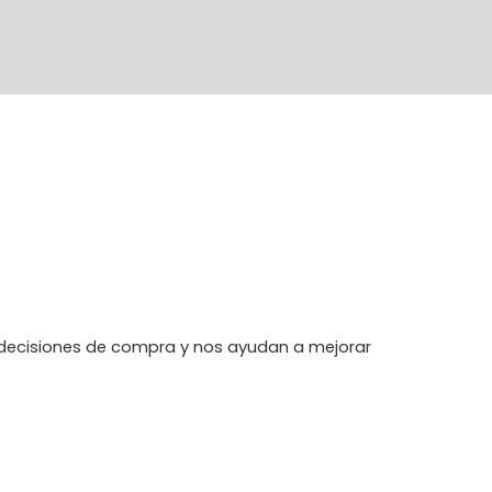
No se han agregado productos
$0.00
ecisiones de compra y nos ayudan a mejorar