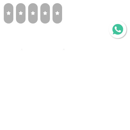
¿Volverías a comprar la misma llanta?
Sí
Tal vez
No