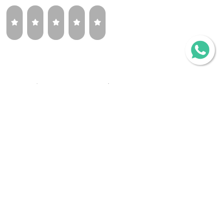
¿Volverías a comprar la misma llanta?
Sí
Tal vez
No