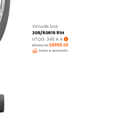
Vimode Dos
205/60R15 91H
UTQG: 340 A A
$8888.00
$8888.00
Envío a domicilio
Tracción