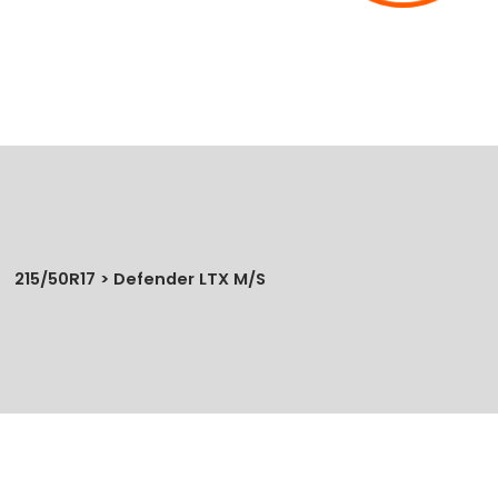
215/50R17 > Defender LTX M/S