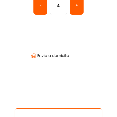
-
+
Temperatura
Envío a domicilio
¿Olvidaste tu contraseña?
Regístrate