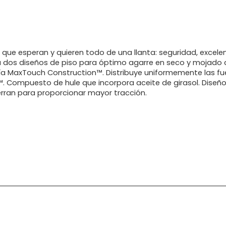
Regístrate
o que esperan y quieren todo de una llanta: seguridad, excel
 dos diseños de piso para óptimo agarre en seco y mojado 
a MaxTouch Construction™. Distribuye uniformemente las fue
 Compuesto de hule que incorpora aceite de girasol. Diseño 
rran para proporcionar mayor tracción.
Inicia sesión