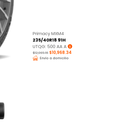
Primacy MXM4
235/40R18 91H
UTQG: 500 AA A
$10,968.34
$12,065.18
Envío a domicilio
Tracción