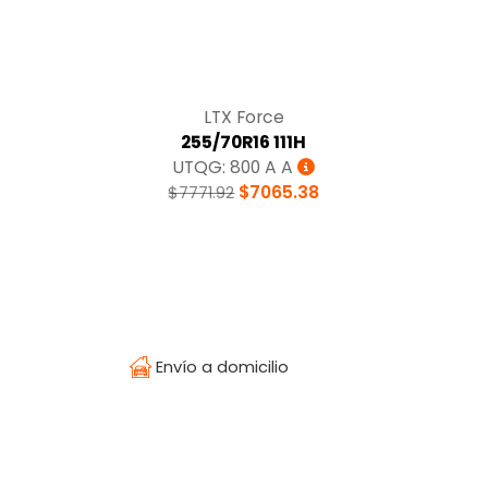
LTX Force
255/70R16 111H
UTQG: 800 A A
$7771.92
$7065.38
Envío a domicilio
Temperatura