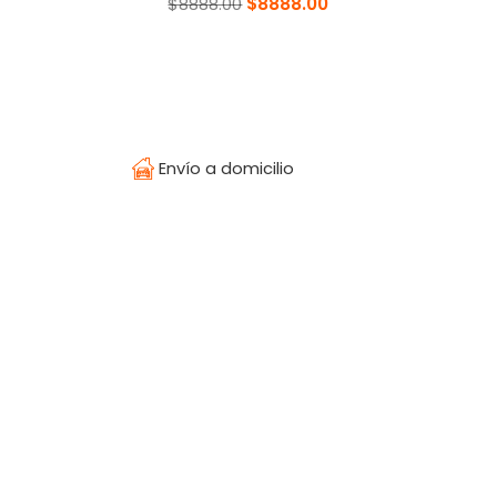
$8888.00
$8888.00
Envío a domicilio
Temperatura
¿Olvidaste tu contraseña?