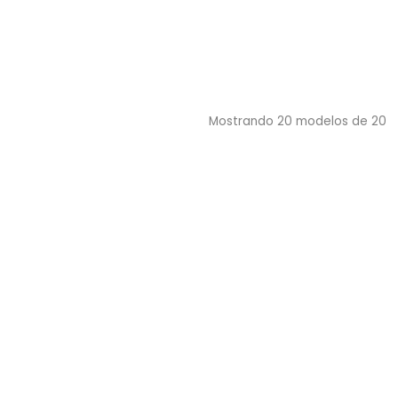
Mostrando
20
modelos de
20