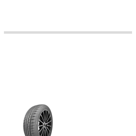
Inicia sesión