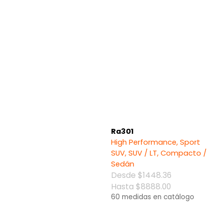
Ra301
High Performance, Sport
SUV, SUV / LT, Compacto /
Sedán
Desde $1448.36
Hasta $8888.00
60 medidas en catálogo