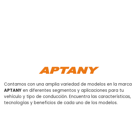
No se han agregado productos
Contamos con una amplia variedad de modelos en la marca
APTANY
en diferentes segmentos y aplicaciones para tu
vehículo y tipo de conducción. Encuentra las características,
tecnologías y beneficios de cada uno de los modelos.
$0.00