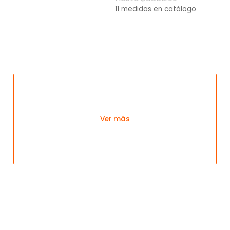
11 medidas en catálogo
¿Olvidaste tu contraseña?
Ver más
Regístrate