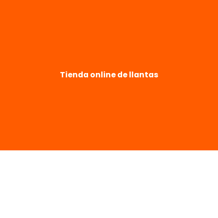
Tienda online de llantas