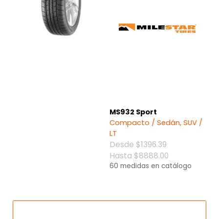
¿Olvidaste tu contraseña?
MS932 Sport
Compacto / Sedán, SUV /
LT
Desde $1396.39
Hasta $8888.00
Regístrate
60 medidas en catálogo
Inicia sesión