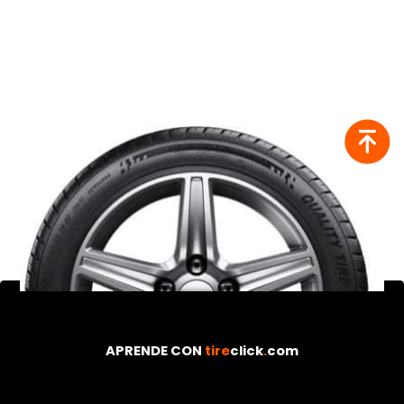
¿Olvidaste tu contraseña?
Regístrate
Inicia sesión
APRENDE CON
tire
click
.
com